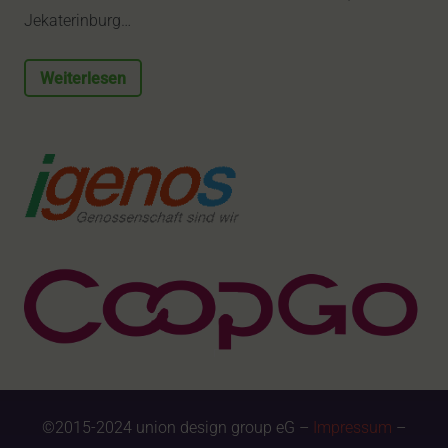
Jekaterinburg…
Weiterlesen
©2015-2024 union design group eG –
Impressum
–