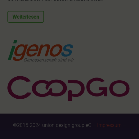
Weiterlesen
©2015-2024 union design group eG –
Impressum
–