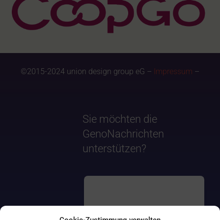
©2015-2024 union design group eG –
Impressum
–
Sie möchten die
GenoNachrichten
unterstützen?