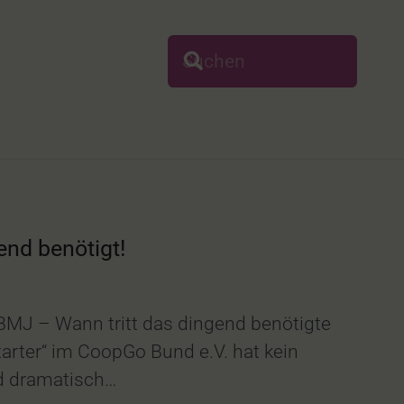
end benötigt!
s BMJ – Wann tritt das dingend benötigte
arter“ im CoopGo Bund e.V. hat kein
nd dramatisch…