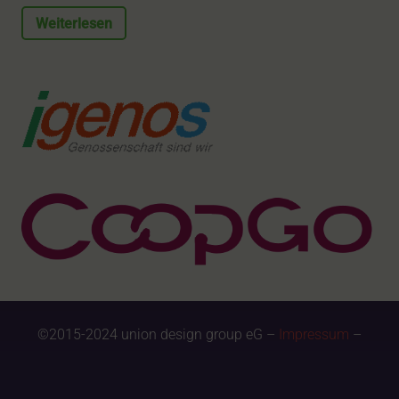
Weiterlesen
©2015-2024 union design group eG –
Impressum
–