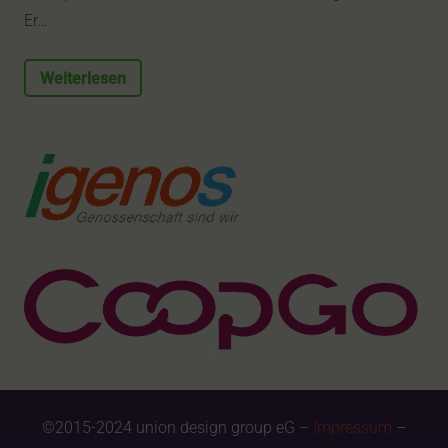
Er…
Weiterlesen
©2015-2024 union design group eG –
Impressum
–