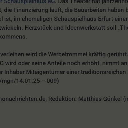
er Schauspielhaus eG.
Das Theater hat jahrzehnte
, die Finanzierung läuft, die Bauarbeiten habe
ist, im ehemaligen Schauspielhaus Erfurt einen 
ntwickeln. Herzstück und Ideenwerkstatt soll „T
nkommens.
rleihen wird die Werbetrommel kräftig gerührt. 
G wird oder seine Anteile noch erhöht, nimmt an
r Inhaber Miteigentümer einer traditionsreichen
ku/mgn/14.01.25 – 009)
nachrichten.de, Redaktion: Matthias Günkel (mg