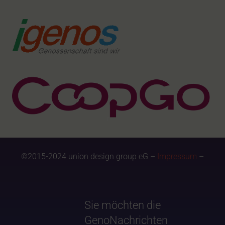
©2015-2024 union design group eG –
Impressum
–
Sie möchten die
GenoNachrichten