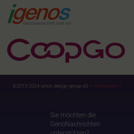
©2015-2024 union design group eG –
Impressum
–
Sie möchten die
GenoNachrichten
unterstützen?