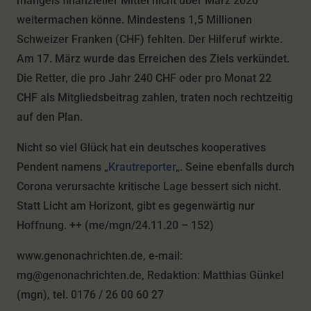
mangels finanzieller Mittel nicht über März 2020
weitermachen könne. Mindestens 1,5 Millionen
Schweizer Franken (CHF) fehlten. Der Hilferuf wirkte.
Am 17. März wurde das Erreichen des Ziels verkündet.
Die Retter, die pro Jahr 240 CHF oder pro Monat 22
CHF als Mitgliedsbeitrag zahlen, traten noch rechtzeitig
auf den Plan.
Nicht so viel Glück hat ein deutsches kooperatives
Pendent namens „
Krautreporter
„. Seine ebenfalls durch
Corona verursachte kritische Lage bessert sich nicht.
Statt Licht am Horizont, gibt es gegenwärtig nur
Hoffnung. ++ (me/mgn/24.11.20 – 152)
www.genonachrichten.de, e-mail:
mg@genonachrichten.de, Redaktion: Matthias Günkel
(mgn), tel. 0176 / 26 00 60 27