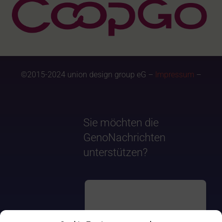
©2015-2024 union design group eG –
Impressum
–
Sie möchten die
GenoNachrichten
unterstützen?