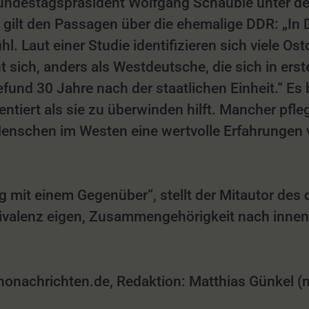
ndestagspräsident Wolfgang Schäuble unter der
 gilt den Passagen über die ehemalige DDR: „In D
l. Laut einer Studie identifizieren sich viele O
t sich, anders als Westdeutsche, die sich in erst
nd 30 Jahre nach der staatlichen Einheit.“ Es bi
ntiert als sie zu überwinden hilft. Mancher pfle
Menschen im Westen eine wertvolle Erfahrungen
ng mit einem Gegenüber“, stellt der Mitautor de
mbivalenz eigen, Zusammengehörigkeit nach inn
achrichten.de, Redaktion: Matthias Günkel (mg