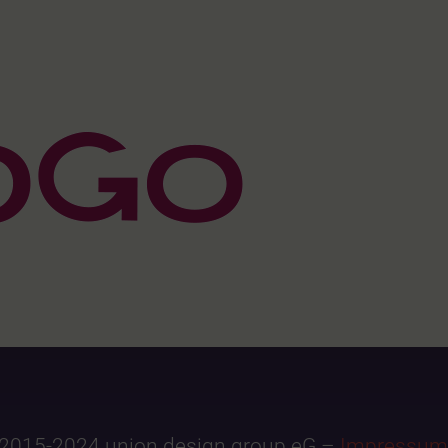
2015-2024 union design group eG –
Impressum