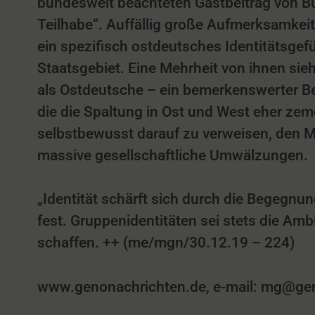
bundesweit beachteten Gastbeitrag von Bu
Teilhabe“. Auffällig große Aufmerksamkeit
ein spezifisch ostdeutsches Identitätsgefüh
Staatsgebiet. Eine Mehrheit von ihnen sieh
als Ostdeutsche – ein bemerkenswerter Befu
die die Spaltung in Ost und West eher zeme
selbstbewusst darauf zu verweisen, den 
massive gesellschaftliche Umwälzungen.
„Identität schärft sich durch die Begegnu
fest. Gruppenidentitäten sei stets die A
schaffen. ++ (me/mgn/30.12.19 – 224)
www.genonachrichten.de, e-mail: mg@genon